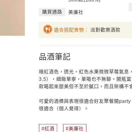
購買通路
美廉社
適合搭配食物：
派對歡樂酒款
品酒筆記
暗紅酒色，透光，紅色水果微微草莓氣息
3.5），細緻單寧，單喝也不無聊。開瓶
款喝起來甜美但不至於膩口，而且架構不
可愛的酒標與表現很適合好友聚餐開par
很適合（個人覺得）。
紅酒
美廉社