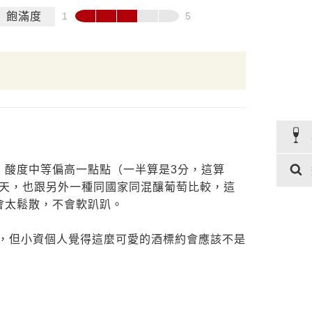
飽滿度
，酸度中等偏高一點點（一半算是3分，這算
當天，也跟另外一種同國家同混釀葡萄比較，這
會太鬆散，不會軟趴趴。
ty，但小資個人覺得這麼可愛的酒標約會應該不是