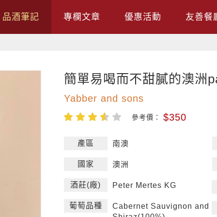
品酒筆記
專欄文章
優惠活動
友善餐
簡單易喝而不甜膩的澳洲par
Yabber and sons
$350
參考價：
產區
南澳
國家
澳洲
酒莊(廠)
Peter Mertes KG
葡萄品種
Cabernet Sauvignon and
Shiraz(100%)