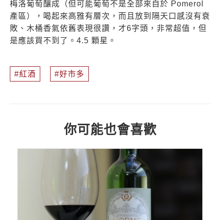
梅洛葡萄釀成（但可能葡萄不是全部來自於 Pomerol
產區），喝起來高雅有層次，而且放到隔天口感沒有衰
敗、木桶香氣依舊表現很讚，才6字頭，非常超值，但
是應該買不到了。4.5 顆星。
紅酒
好市多
你可能也會喜歡