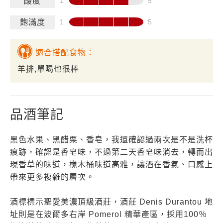
酸度
飽滿度
適合搭配食物：
羊排,單喝也很棒
品酒筆記
黑色水果、黑醋栗、香皂，我還確認過兩次是不是洗杯
痕跡，確認是香皂味，不過第二天香皂味消去，轉而出
現香草的味道，橡木桶味道高雅，讓酒在香氣、口感上
帶來更多複雜的層次。
酒標標示聖愛美濃頂級酒莊，酒莊 Denis Durantou 地
址則是在波爾多右岸 Pomerol 精華產區，採用100％