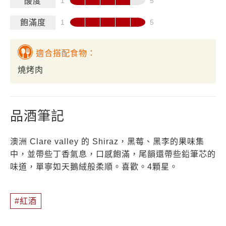
酸度
飽滿度
適合搭配食物：
燒烤肉
品酒筆記
澳洲 Clare valley 的 Shiraz，黑莓、黑李的果味集
中，並帶些丁香氣息，口感飽滿，尾韻還帶些鉛筆芯的
味道，單寧如天鵝絨般柔順。喜歡。4顆星。
紅酒