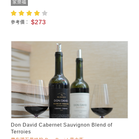
家樂福
$273
參考價：
Don David Cabernet Sauvignon Blend of
Terroies