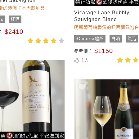
net Sauvignon
緻的澳洲卡本內蘇維翁
Vicarage Lane Bubbly
rs
紅酒
Sauvignon Blanc
明顯葡萄柚香氣的紐西蘭氣泡
$2410
：
iCheers/醴酩
白酒
氣泡
$1150
參考價：
1
人