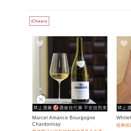
iCheers
Marcel Amance Bourgogne
White
Chardonnay
經典紐