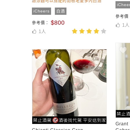
跟涼麵可以搭配的勃根地夏多內白酒
iChee
iCheers
白酒
參考價
$800
參考價：
1
人
1
人
Grant