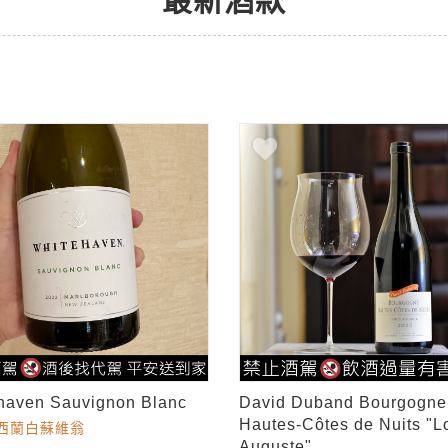
最新酒款
haven Sauvignon Blanc
David Duband Bourgogne
Hautes-Côtes de Nuits "L
西蘭白蘇維翁
Auguste"