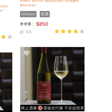
Albert Bichot Beaujolais-Villages
Nouveau
utes-
te"
iCheers
紅酒
$850
參考價：
0
人