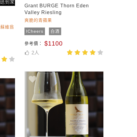
Grant BURGE Thorn Eden
Valley Riesling
爽脆的青蘋果
白蘇維翁
ICheers
白酒
$1100
參考價：
2
人