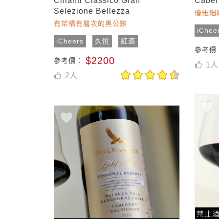
Chianti Classico Gran
Caber
Selezione Bellezza
優雅細
有架構有層次的黑公雞
iChee
iCheers
久悅
紅酒
參考價
$2200
參考價：
1
人
2
人