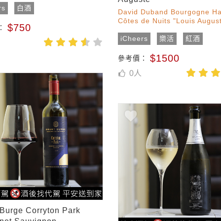
rs
白酒
David Duband Bourgogne Ha
Côtes de Nuits "Louis Augus
$750
：
iCheers
樂活
紅酒
$1500
參考價：
0
人
 Burge Corryton Park