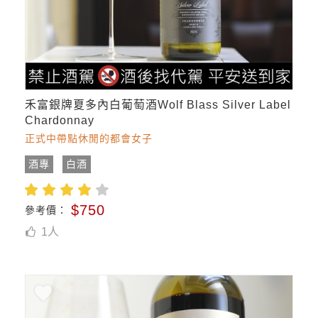
禾富銀牌夏多內白葡萄酒Wolf Blass Silver Label
Chardonnay
正式中帶點休閒的都會女子
酒專
白酒
$750
參考價：
1
人