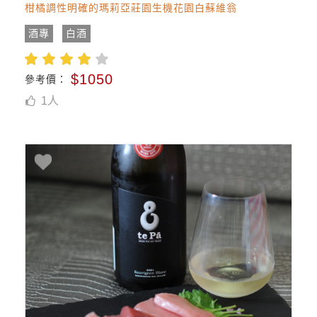
柑橘調性明確的瑪莉亞莊園生機花園白蘇維翁
酒專
白酒
$1050
參考價：
1
人