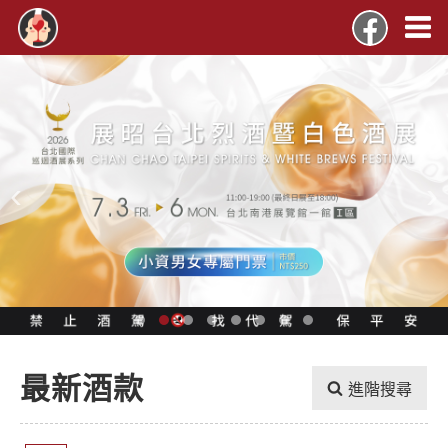
‹
›
最新酒款
進階搜尋