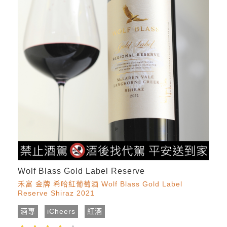
Wolf Blass Gold Label Reserve
禾富 金牌 希哈紅葡萄酒 Wolf Blass Gold Label
Reserve Shiraz 2021
酒專
iCheers
紅酒