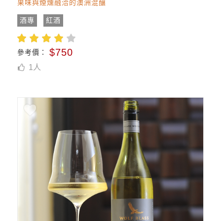
果味與煙燻融洽的澳洲混釀
酒專
紅酒
$750
參考價：
1
人