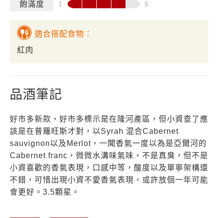
飽滿度
適合搭配食物：
紅肉
品酒筆記
好市多新款，好市多標示是在隆河產區，但小資查了應
該是在普羅旺斯才對，以Syrah 混合Cabernet
sauvignon以及Merlot，一聞香氣一度以為是亞爾河的
Cabernet franc，微微水溝味氣味，不是真臭，但不是
小資喜歡的香氣表現，口感中等，酸度以及單寧架構還
不錯，可惜出現小資不愛香氣表現，或許放個一年可能
會更好。3.5顆星。