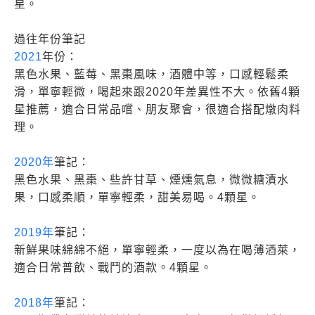
星。
過往年份筆記
2021
年份：
黑色水果、藍莓、黑棗風味，酒體中等，口感輕鬆柔
滑，單寧輕微，喝起來跟2020年差異性不大。依舊4顆
星推薦，適合日常品嚐、朋友聚會，很適合搭配燉肉料
理。
2020年
筆記：
黑色水果、黑棗、些許甘草、煙燻氣息，微微糖漬水
果，口感柔順，單寧輕柔，甜美易喝。4顆星。
2019年
筆記：
新鮮果味綿綿不絕，單寧輕柔，一度以為在喝薄酒萊，
適合日常普飲、戰鬥的酒款。4顆星。
2018年
筆記：