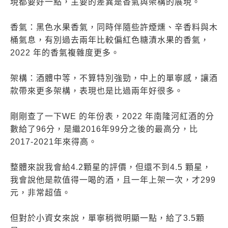
現都要好一點，主要的差異是香氣與架構的展現。
香氣：黑色水果香氣，同時伴隨些許煙燻、辛香料與木
桶氣息，有別過去兩年比較偏紅色糖漬水果的香氣，
2022 年的香氣複雜度更多。
架構：酒體中等，不算特別強勁，中上的單寧感，讓酒
款帶來更多架構，表現也是比過兩年好很多。
剛剛查了一下WE 的年份表，2022 年南隆河紅酒的分
數給了96分，是繼2016年99分之後的最高分，比
2017-2021年來得高。
整體來說我會給4.2顆星的評價，但還不到4.5 顆星，
我會說他是款值得一喝的酒，且一年上架一次，才299
元，非常超值。
但對於小資女來說，單寧稍微明顯一點，給了3.5顆