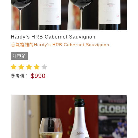
Hardy’s HRB Cabernet Sauvignon
香氣複雜的Hardy’s HRB Cabernet Sauvignon
好市多
$990
參考價：