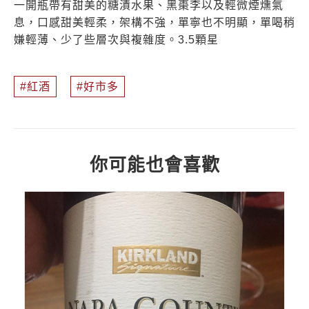
一開瓶帶有甜美的糖漬水果、黑棗李以及輕微煙燻氣
息，口感甜美輕柔，架構不強，單寧也不明顯，單喝稍
嫌輕薄、少了些層次與複雜度。3.5顆星
紅酒
好市多
你可能也會喜歡