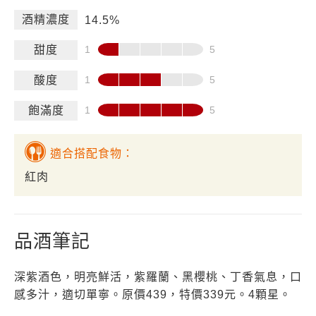
酒精濃度
14.5%
甜度
酸度
飽滿度
適合搭配食物：
紅肉
品酒筆記
深紫酒色，明亮鮮活，紫羅蘭、黑櫻桃、丁香氣息，口
感多汁，適切單寧。原價439，特價339元。4顆星。