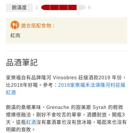
飽滿度
適合搭配食物：
紅肉
品酒筆記
家樂福自有品牌隆河 Vinsobres 莊級酒款2019 年份，
比2018年好喝。參考：
2018家樂福禾法頌隆河村莊級
紅酒
飽滿的桑椹果味，Grenache 的甜美跟 Syrah 的輕微
煙燻很融洽，剛好不會咬舌的單寧，酒體耐放，開瓶3
天，這瓶
紅酒
沒有塞酒塞也沒有放冰箱，喝起來也沒有
明顯的衰敗。