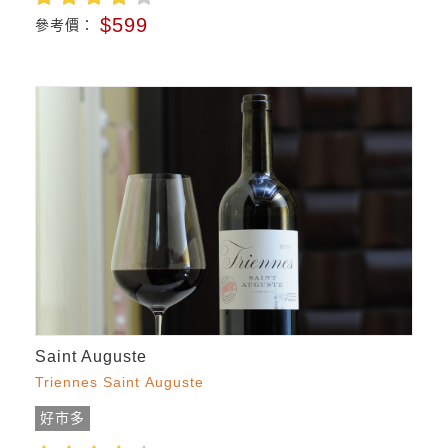
$599
參考價：
Saint Auguste
Triennes Saint Auguste
好市多