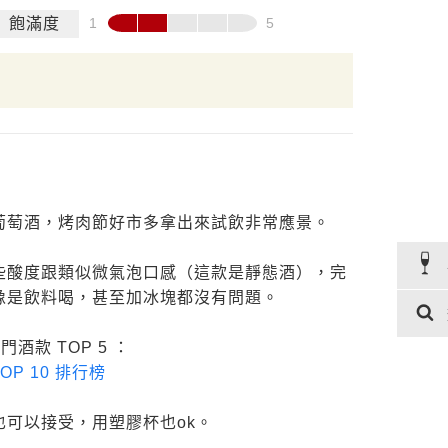
飽滿度
葡萄酒，烤肉節好市多拿出來試飲非常應景。
些酸度跟類似微氣泡口感（這款是靜態酒），完
像是飲料喝，甚至加冰塊都沒有問題。
酒款 TOP 5 ：
P 10 排行榜
可以接受，用塑膠杯也ok。