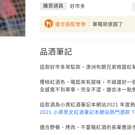
購買通路
好市多
適合搭配食物：
單喝就很甜了
品酒筆記
這款好市多常駐款，澳洲布朗兄弟微甜紅
櫻桃紅酒色，喝起來有甜味，不過還好一
全感覺不到單寧，完全不澀，適合冰一點
這款酒為小資紅酒筆記本網站2021 年度熱門
2021 小資男女紅酒筆記本網站熱門酒款 TO
適合野餐、烤肉、不愛喝紅酒的長輩應該也