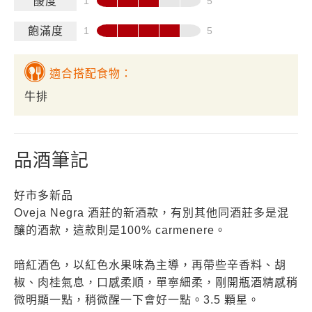
酸度
飽滿度
適合搭配食物：
牛排
品酒筆記
好市多新品
Oveja Negra 酒莊的新酒款，有別其他同酒莊多是混
釀的酒款，這款則是100% carmenere。
暗紅酒色，以紅色水果味為主導，再帶些辛香料、胡
椒、肉桂氣息，口感柔順，單寧細柔，剛開瓶酒精感稍
微明顯一點，稍微醒一下會好一點。3.5 顆星。