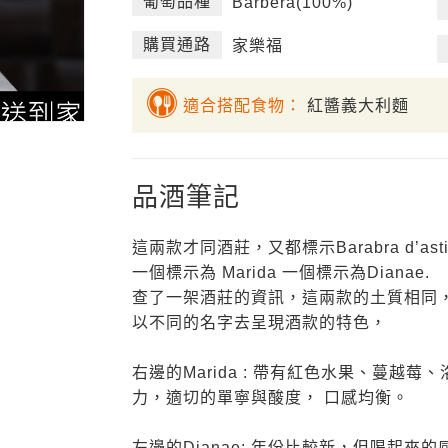
葡萄品種
Barbera(100%)
購買通路
家樂福
適合搭配食物：
紅醬義大利麵
品酒筆記
這兩款才同酒莊，又都標示Barabra d’
一個標示為 Marida 一個標示為Dianae.
查了一架酒莊的資訊，這兩款的土質相同
以不同的名字去呈現酒款的特色，
右邊的Marida : 帶有紅色水果、蔓
力，適切的單寧與酸度， 口感均衡。
左邊的Dianae: 年份比較新，但喝起