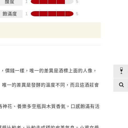
酸度
飽滿度
asti，價錢一樣，唯一的差異是酒標上面的人像，
，唯一的差異是發酵的溫度不同，而且這酒莊會
越莓、洛神花、養樂多空瓶與木質香氣，口感飽滿有活
來的感覺比較老，比較走成穩的皮革氣息。小資女覺