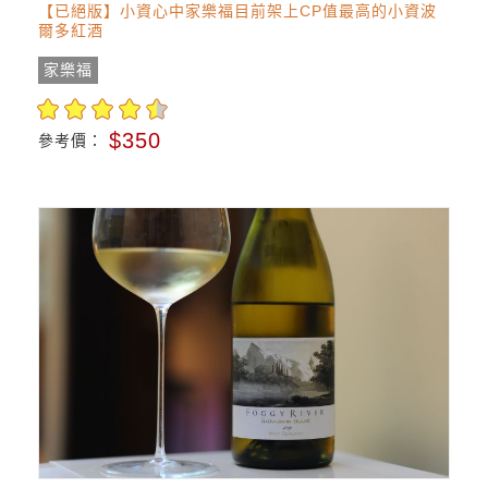
【已絕版】小資心中家樂福目前架上CP值最高的小資波
爾多紅酒
家樂福
$350
參考價：