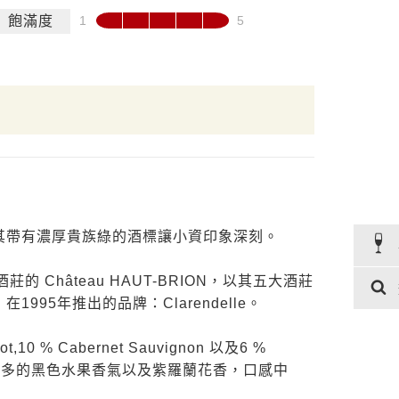
飽滿度
其帶有濃厚貴族綠的酒標讓小資印象深刻。
五大酒莊的 Château HAUT-BRION，以其五大酒莊
95年推出的品牌：Clarendelle。
t,10 % Cabernet Sauvignon 以及6 %
經典波爾多的黑色水果香氣以及紫羅蘭花香，口感中