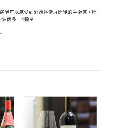
喝邊醒可以感受到酒體逐漸展開後的平衡感，喝
的波爾多，4顆星
。