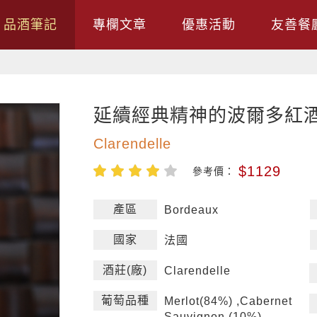
品酒筆記
專欄文章
優惠活動
友善餐
延續經典精神的波爾多紅酒Cla
Clarendelle
$1129
參考價：
產區
Bordeaux
國家
法國
酒莊(廠)
Clarendelle
葡萄品種
Merlot(84%) ,Cabernet
Sauvignon (10%)