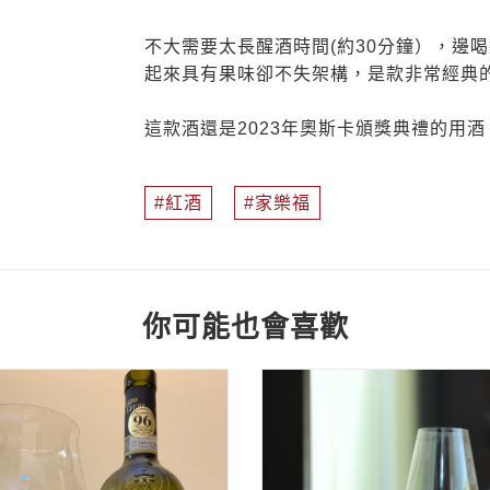
不大需要太長醒酒時間(約30分鐘），邊
起來具有果味卻不失架構，是款非常經典
這款酒還是2023年奧斯卡頒獎典禮的用酒
紅酒
家樂福
你可能也會喜歡