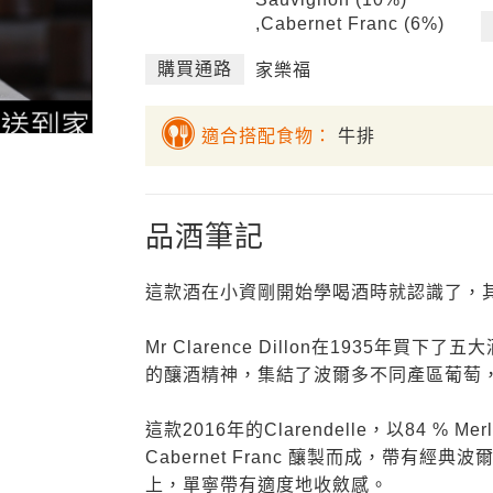
,Cabernet Franc (6%)
購買通路
家樂福
適合搭配食物：
牛排
品酒筆記
這款酒在小資剛開始學喝酒時就認識了，
Mr Clarence Dillon在1935年買下了
的釀酒精神，集結了波爾多不同產區葡萄，在19
這款2016年的Clarendelle，以84 % Merlo
Cabernet Franc 釀製而成，帶有
上，單寧帶有適度地收斂感。