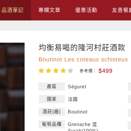
品酒筆記
專欄文章
優惠活動
友善餐
均衡易喝的隆河村莊酒款
Boutinot Les coteaux schisteux
$499
參考價：
產區
Séguret
國家
法國
酒莊(廠)
Boutinot
葡萄品種
Grenache 混
Syrah(100%)