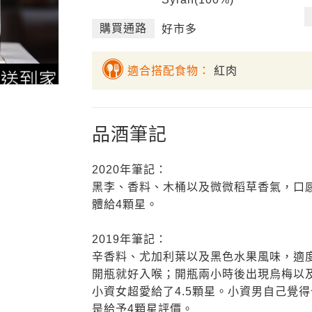
購買通路
好市多
適合搭配食物：
紅肉
品酒筆記
2020年筆記：
黑李、香料、木桶以及微微稻草香氣，口感
體給4顆星。
2019年筆記：
辛香料、尤加利葉以及黑色水果風味，適
開瓶就好入喉；開瓶兩小時後出現烏梅以
小資女超愛給了4.5顆星。小資男自己覺
是給予4顆星評價。