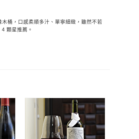
橡木桶，口感柔順多汁、單寧細緻，雖然不若
 4 顆星推薦。