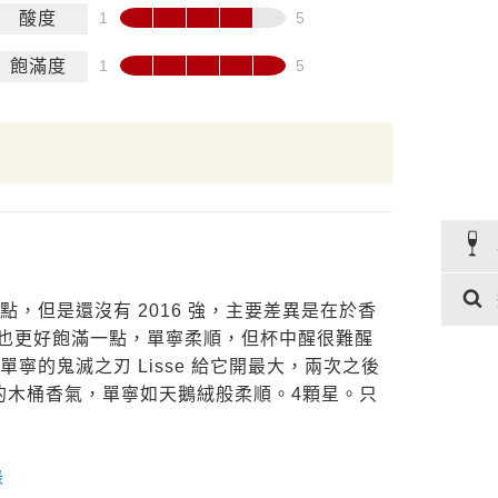
酸度
飽滿度
好一點，但是還沒有 2016 強，主要差異是在於香
感也更好飽滿一點，單寧柔順，但杯中醒很難醒
 單寧的鬼滅之刃 Lisse 給它開最大，兩次之後
的木桶香氣，單寧如天鵝絨般柔順。4顆星。只
錄