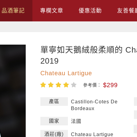
品酒筆記
專欄文章
優惠活動
友善餐
單寧如天鵝絨般柔順的 Chatea
2019
Chateau Lartigue
$299
參考價：
產區
Castillon-Cotes De
Bordeaux
國家
法國
酒莊(廠)
Chateau Lartigue