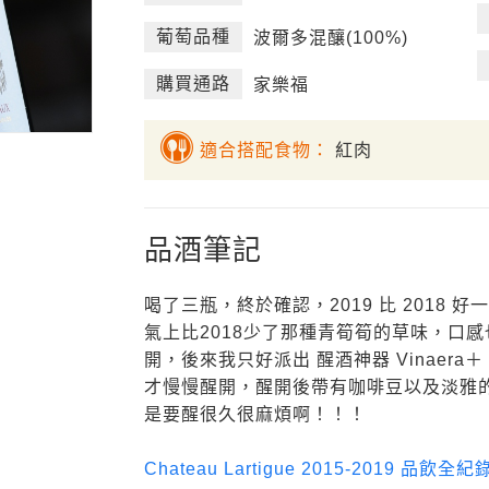
葡萄品種
波爾多混釀(100%)
購買通路
家樂福
適合搭配食物：
紅肉
品酒筆記
喝了三瓶，終於確認，2019 比 2018 
氣上比2018少了那種青筍筍的草味，口
開，後來我只好派出 醒酒神器 Vinaera＋
才慢慢醒開，醒開後帶有咖啡豆以及淡雅
是要醒很久很麻煩啊！！！
Chateau Lartigue 2015-2019 品飲全紀