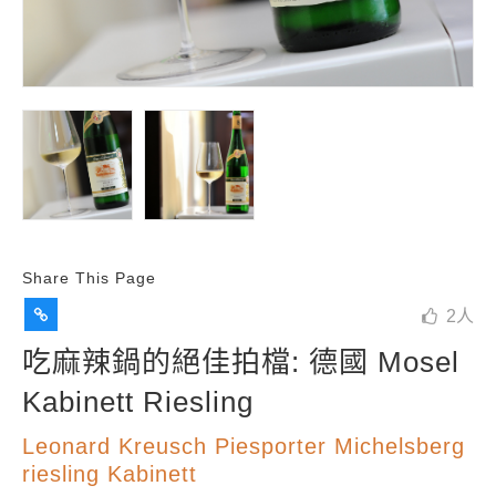
Share This Page
2
人
吃麻辣鍋的絕佳拍檔: 德國 Mosel
Kabinett Riesling
Leonard Kreusch Piesporter Michelsberg
riesling Kabinett