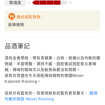
飽滿度
適合搭配食物：
麻辣鍋物
品酒筆記
酒色金黃帶綠，帶有青蘋果、白桃、柑橘以及均衡的礦
物感，半甜帶酸，潤而不膩，搭配嘗試搭配泰北香辣
鍋、辣味的蝦味先以及魷魚絲都沒有問題。
是款非常適合冬天搭配辣味鍋物的德國Mosel
Kabinett Riesling。
這款也有藍色的，但覺得綠色的藍色更有層次：
酸潤
均衡的微甜 Mosel Riesling