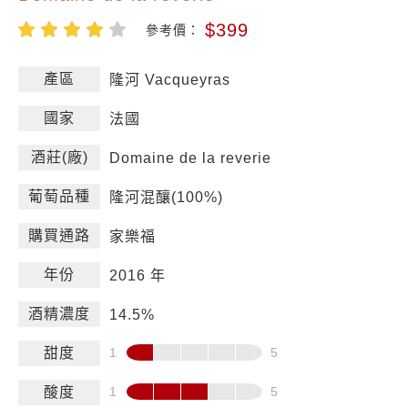
$399
參考價：
產區
隆河 Vacqueyras
國家
法國
酒莊(廠)
Domaine de la reverie
葡萄品種
隆河混釀(100%)
購買通路
家樂福
年份
2016 年
酒精濃度
14.5%
甜度
酸度