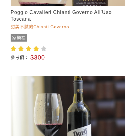
Poggio Cavalieri Chianti Governo All'Uso
Toscana
甜美不膩的Chianti Governo
家樂福
$300
參考價：