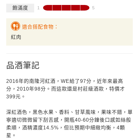
飽滿度
適合搭配食物：
紅肉
品酒筆記
2016年的南隆河紅酒，WE給了97分，近年來最高
分，2010年98分。而這款還是村莊級酒款，特價才
399元。
深紅酒色，黑色水果、香料、甘草風味，果味不錯，單
寧適切微微留下刮舌感，開瓶40-60分鐘後口感如絲般
柔順，酒精濃度14.5%，但比預期中細緻均衡，4顆
星。