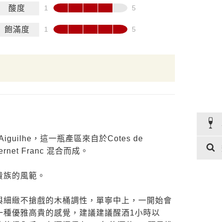
酸度
飽滿度
iguilhe，這一瓶產區來自於Cotes de
bernet Franc 混合而成。
貴族的風範。
與細緻不搶戲的木桶調性，單寧中上，一開始會
一種優雅高貴的感覺，建議建議醒酒1小時以