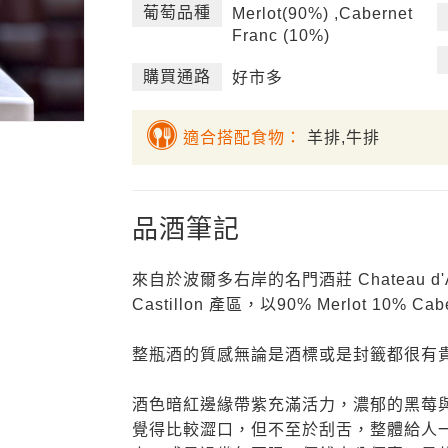
葡萄品種
Merlot(90%) ,Cabernet
Franc (10%)
購買通路
好市多
適合搭配食物：
羊排,牛排
品酒筆記
來自於波爾多右岸的名門酒莊 Chateau d'A
Castillon 產區，以90% Merlot 10% Ca
整瓶酒的質感無論是酒標或是封籤都很有
酒色暗紅邊緣帶紫充滿活力，濃郁的黑莓
覺得比較澀口，但不至於刮舌，整體給人