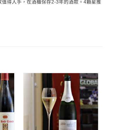
值得入手，在酒櫃保存2-3年的酒款。4顆星推