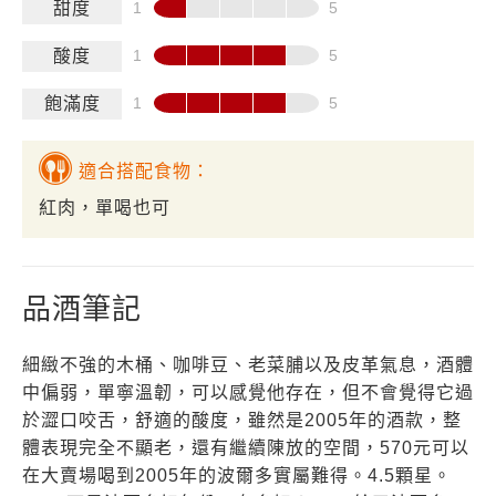
甜度
酸度
飽滿度
適合搭配食物：
紅肉，單喝也可
品酒筆記
細緻不強的木桶、咖啡豆、老菜脯以及皮革氣息，酒體
中偏弱，單寧溫韌，可以感覺他存在，但不會覺得它過
於澀口咬舌，舒適的酸度，雖然是2005年的酒款，整
體表現完全不顯老，還有繼續陳放的空間，570元可以
在大賣場喝到2005年的波爾多實屬難得。4.5顆星。