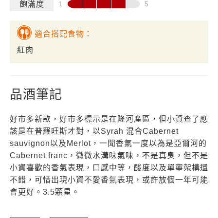
飽滿度
適合搭配食物：
紅肉
品酒筆記
好市多新款，好市多標示是在隆河產區，但小資查了應
該是在普羅旺斯才對，以Syrah 混合Cabernet
sauvignon以及Merlot，一聞香氣一度以為是亞爾河的
Cabernet franc，微微水溝味氣味，不是真臭，但不是
小資喜歡的香氣表現，口感中等，酸度以及單寧架構還
不錯，可惜出現小資不愛香氣表現，或許放個一年可能
會更好。3.5顆星。