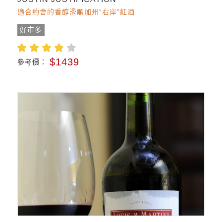
適合約會的香醇滑順加州“右岸”紅酒
好市多
$1439
參考價：