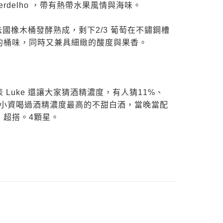
Verdelho ，帶有熱帶水果風情與海味。
在法國橡木桶發酵熟成，剩下2/3 葡萄在不鏽鋼槽
的桶味，同時又兼具細緻的酸度與果香。
Luke 還讓大家猜酒精濃度，有人猜11%、
，是小資喝過酒精濃度最高的不甜白酒，當晚當配
，超搭。4顆星。