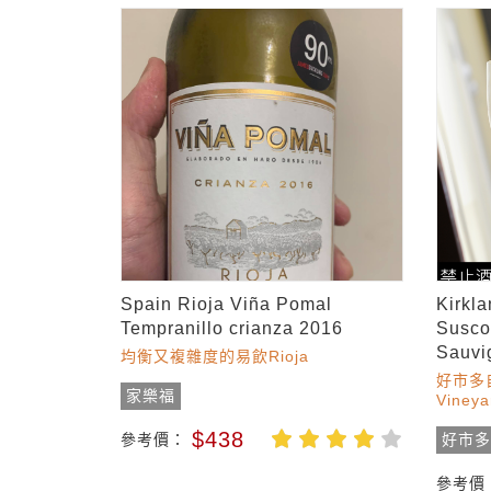
Spain Rioja Viña Pomal
Kirkl
Tempranillo crianza 2016
Susco
Sauvi
均衡又複雜度的易飲Rioja
好市多自有
家樂福
Vineya
$438
參考價：
好市
參考價