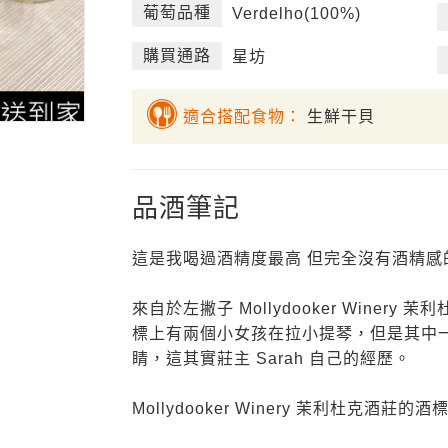
葡萄品種
Verdelho(100%)
購買通路
星坊
適合搭配食物：
生鮮干貝
品酒筆記
這是我喝過酒精度最高 但完全沒有酒精感
來自於左撇子 Mollydooker Winery 
標上有兩個小女孩在拉小提琴，但是其中
睛，這其實莊主 Sarah 自己的經歷。
Mollydooker Winery 茉利杜克