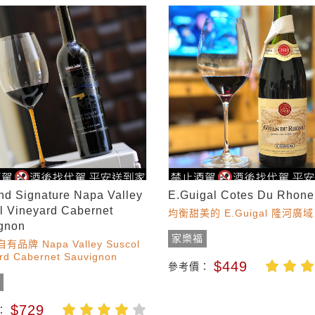
and Signature Napa Valley
E.Guigal Cotes Du Rhone
l Vineyard Cabernet
均衡甜美的 E.Guigal 隆河廣域 
gnon
家樂福
品牌 Napa Valley Suscol
rd Cabernet Sauvignon
$449
參考價：
多
$729
：