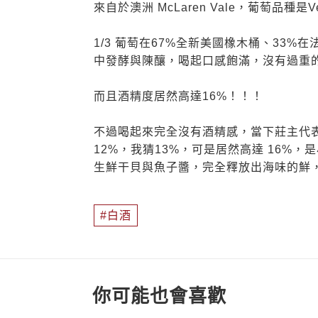
來自於澳洲 McLaren Vale，葡萄品種是
1/3 葡萄在67%全新美國橡木桶、33%
中發酵與陳釀，喝起口感飽滿，沒有過重
而且酒精度居然高達16%！！！
不過喝起來完全沒有酒精感，當下莊主代表 
12%，我猜13%，可是居然高達 16%
生鮮干貝與魚子醬，完全釋放出海味的鮮
白酒
你可能也會喜歡