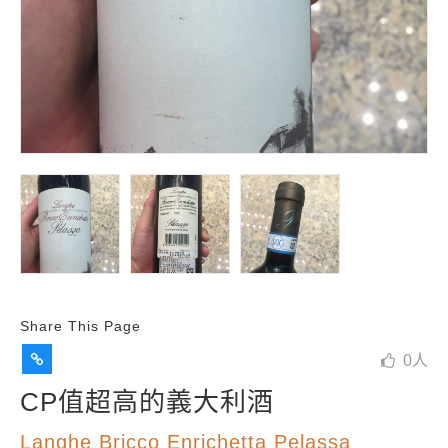
Share This Page
0
人
CP值超高的義大利酒
Langhe Bricco Enrichetta Pelassa