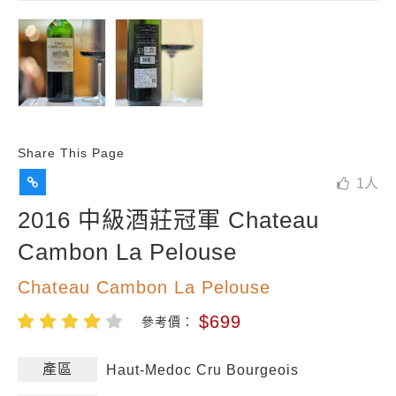
Share This Page
1
人
2016 中級酒莊冠軍 Chateau
Cambon La Pelouse
Chateau Cambon La Pelouse
$699
參考價：
產區
Haut-Medoc Cru Bourgeois