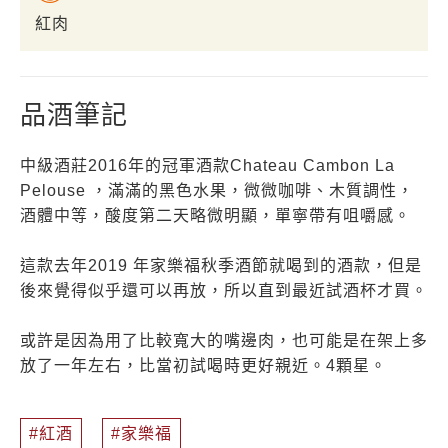
紅肉
品酒筆記
中級酒莊2016年的冠軍酒款Chateau Cambon La
Pelouse ，滿滿的黑色水果，微微咖啡、木質調性，
酒體中等，酸度第二天略微明顯，單寧帶有咀嚼感。
這款去年2019 年家樂福秋季酒節就喝到的酒款，但是
後來覺得似乎還可以再放，所以直到最近試酒杯才買。
或許是因為用了比較寬大的嘴邊肉，也可能是在架上多
放了一年左右，比當初試喝時更好親近。4顆星。
紅酒
家樂福