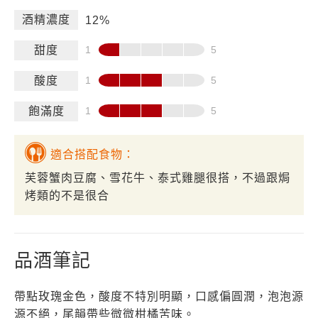
酒精濃度
12%
甜度
酸度
飽滿度
適合搭配食物：
芙蓉蟹肉豆腐、雪花牛、泰式雞腿很搭，不過跟焗
烤類的不是很合
品酒筆記
帶點玫瑰金色，酸度不特別明顯，口感偏圓潤，泡泡源
源不絕，尾韻帶些微微柑橘苦味。