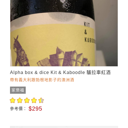
Alpha box & dice Kit & Kaboodle 驢拉車紅酒
帶有義大利跟勃根地影子的澳洲酒
家樂福
$295
參考價：