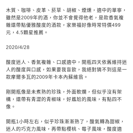
木質、咖啡、皮革、菸草、胡椒、煙燻，適中的單寧，
雖然是2009年的酒，你並不會覺得他老，是款香氣複
雜還帶點優雅酸度的酒款，家樂福好像時常特價499
元，4.5顆星推薦。
2020/4/28
酸度迷人、香氣複雜、口感適中，開瓶四天依舊維持迷
人的酸度與口感，如果要我盲飲，我絕對猜不到這是一
款摩爾多瓦的2009年卡本內蘇維翁。
剛開瓶像是未煮熟的珍珠，外面軟爛，但似乎沒有架
構，還帶有青澀的青椒味，好尷尬的風味，有點四不
像。
開瓶1小時左右，似乎珍珠漸漸熟了，酸氣轉為甜椒，
迷人的巧克力風味，再帶點櫻桃、莓子風味，酸度適