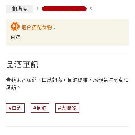
飽滿度
適合搭配食物：
百搭
品酒筆記
青蘋果香滿溢，口感飽滿，氣泡優雅，尾韻帶些葡萄柚
尾韻。
白酒
氣泡
大潤發