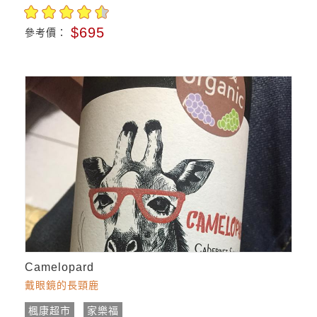
$695
參考價：
Camelopard
戴眼鏡的長頸鹿
楓康超市
家樂福