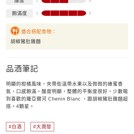
酸度
飽滿度
適合搭配食物：
胡椒豬肚雞麵
品酒筆記
明顯的柑橘風味，夾帶些溫帶水果以及微微的蜂蜜香
氣，口感飽滿，酸度明顯，整體的平衡度很好，少數喝
到喜歡的羅亞爾河 Chenin Blanc ，跟胡椒豬肚雞麵超
搭。4顆星。
白酒
大潤發