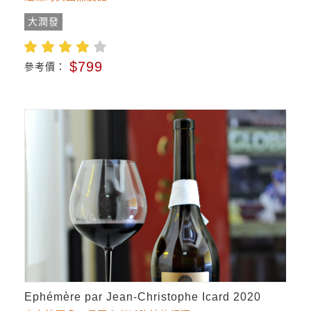
大潤發
$799
參考價：
Ephémère par Jean-Christophe Icard 2020