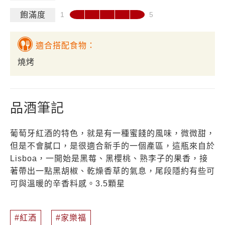
飽滿度
適合搭配食物：
燒烤
品酒筆記
葡萄牙紅酒的特色，就是有一種蜜餞的風味，微微甜，
但是不會膩口，是很適合新手的一個產區，這瓶來自於
Lisboa，一開始是黑莓、黑櫻桃、熟李子的果香，接
著帶出一點黑胡椒、乾燥香草的氣息，尾段隱約有些可
可與溫暖的辛香料感。3.5顆星
紅酒
家樂福