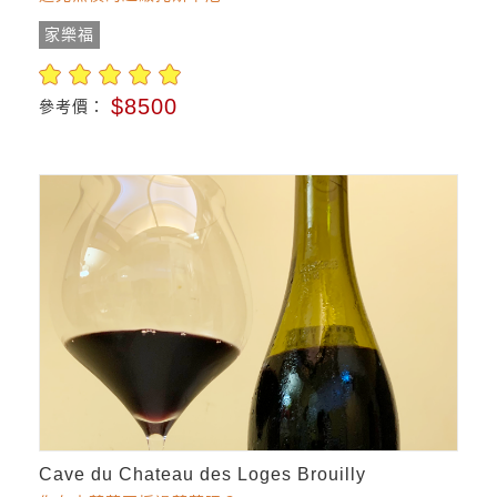
家樂福
$8500
參考價：
Cave du Chateau des Loges Brouilly