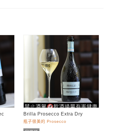
ec
Brilla Prosecco Extra Dry
瓶子很美的 Prosecco