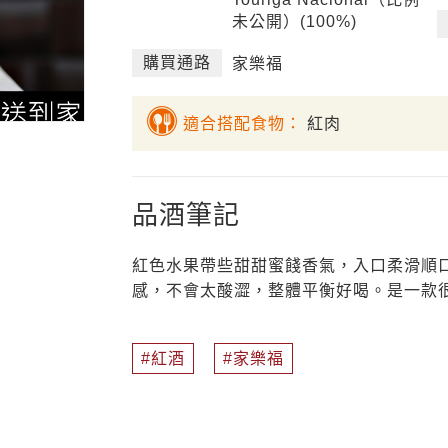
未公開）(100%)
購買通路
家樂福
適合搭配食物：
紅肉
品酒筆記
紅色水果帶些甜甜蜜餞香氣，入口柔滑順
感，不會太酸澀，整體平衡好喝。是一款很適
紅酒
家樂福