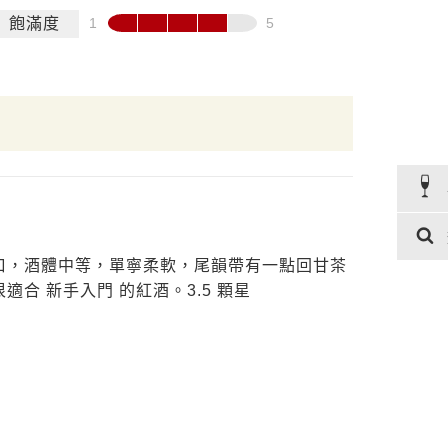
飽滿度
口，酒體中等，單寧柔軟，尾韻帶有一點回甘茶
合 新手入門 的紅酒。3.5 顆星