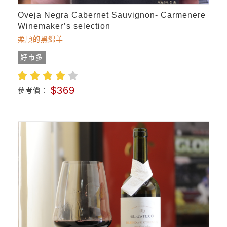
Oveja Negra Cabernet Sauvignon- Carmenere
Winemaker’s selection
柔順的黑綿羊
好市多
$369
參考價：