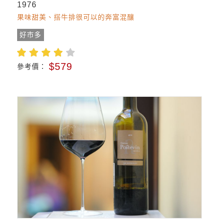
1976
果味甜美、搭牛排很可以的奔富混釀
好市多
$579
參考價：