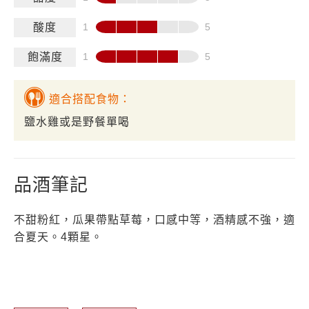
酸度
飽滿度
適合搭配食物：
鹽水雞或是野餐單喝
品酒筆記
不甜粉紅，瓜果帶點草莓，口感中等，酒精感不強，適
合夏天。4顆星。