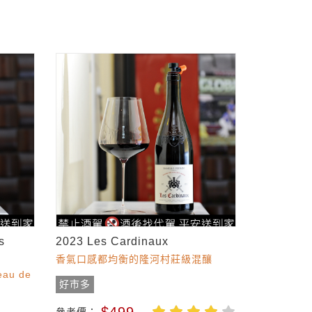
s
2023 Les Cardinaux
香氣口感都均衡的隆河村莊級混釀
u de
好市多
$499
參考價：