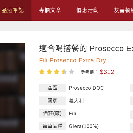
品酒筆記
專欄文章
優惠活動
友善餐
適合喝搭餐的 Prosecco Ext
Fili Prosecco Extra Dry,
$312
參考價：
產區
Prosecco DOC
國家
義大利
酒莊(廠)
Fili
葡萄品種
Glera(100%)