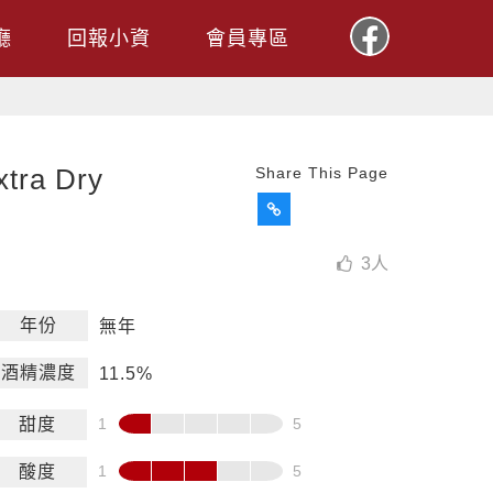
廳
回報小資
會員專區
ra Dry
Share This Page
3
人
年份
無年
酒精濃度
11.5%
甜度
酸度