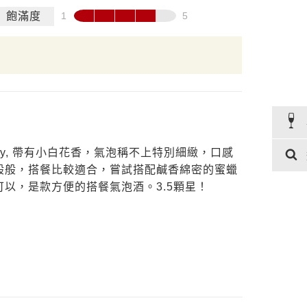
飽滿度
a Dry, 帶有小白花香，氣泡稱不上特別細緻，口感
般般，搭餐比較適合，嘗試搭配鹹香綿密的蜜蠟
以，是款方便的搭餐氣泡酒。3.5顆星！