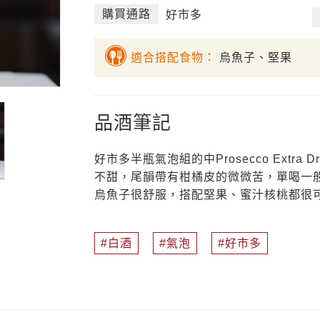
購買通路
好市多
適合搭配食物：
烏魚子、堅果
品酒筆記
好市多半瓶氣泡組的中Prosecco Extr
不甜，尾韻帶有柑橘皮的微微苦，單喝一
烏魚子很舒服，搭配堅果、蜜汁核桃都很可
白酒
氣泡
好市多