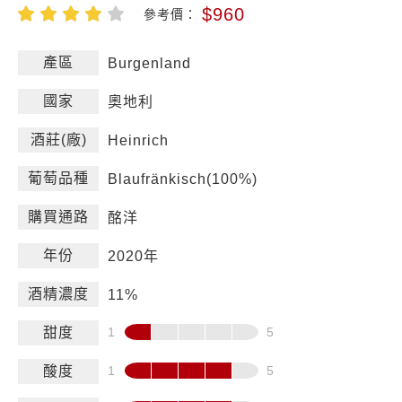
$960
參考價：
產區
Burgenland
國家
奧地利
酒莊(廠)
Heinrich
葡萄品種
Blaufränkisch(100%)
購買通路
酩洋
年份
2020年
酒精濃度
11%
甜度
酸度