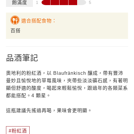
飽滿度
適合搭配食物：
百搭
品酒筆記
奧地利的粉紅酒，以 Blaufränkisch 釀成，帶有豐沛
曼妙且愉悅地的草莓風味，夾帶些淡淡礦石感，有著明
顯但舒適的酸度，喝起來輕鬆愉悅，跟過年的各類菜系
都能搭配。4 顆星。
這瓶建議先搖過再喝，果味會更明顯。
粉紅酒