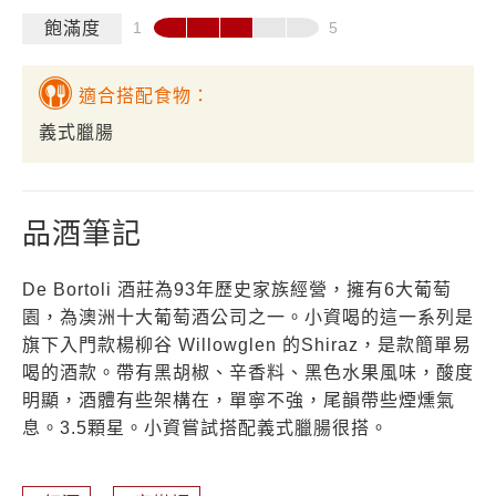
飽滿度
適合搭配食物：
義式臘腸
品酒筆記
De Bortoli 酒莊為93年歷史家族經營，擁有6大葡萄
園，為澳洲十大葡萄酒公司之一。小資喝的這一系列是
旗下入門款楊柳谷 Willowglen 的Shiraz，是款簡單易
喝的酒款。帶有黑胡椒、辛香料、黑色水果風味，酸度
明顯，酒體有些架構在，單寧不強，尾韻帶些煙燻氣
息。3.5顆星。小資嘗試搭配義式臘腸很搭。