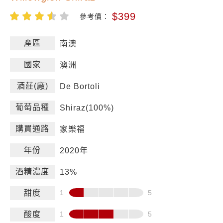
$399
參考價：
產區
南澳
國家
澳洲
酒莊(廠)
De Bortoli
葡萄品種
Shiraz(100%)
購買通路
家樂福
年份
2020年
酒精濃度
13%
甜度
酸度