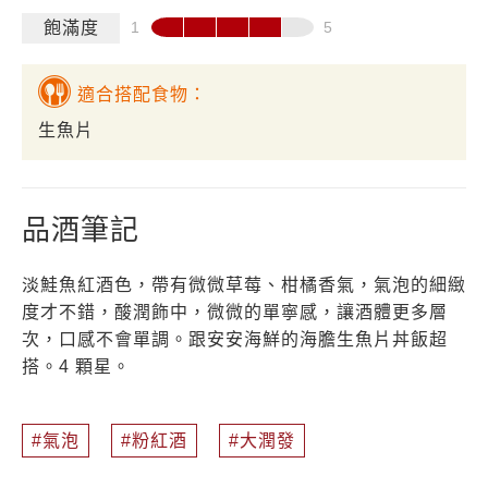
飽滿度
適合搭配食物：
生魚片
品酒筆記
淡鮭魚紅酒色，帶有微微草莓、柑橘香氣，氣泡的細緻
度才不錯，酸潤飾中，微微的單寧感，讓酒體更多層
次，口感不會單調。跟安安海鮮的海膽生魚片丼飯超
搭。4 顆星。
氣泡
粉紅酒
大潤發