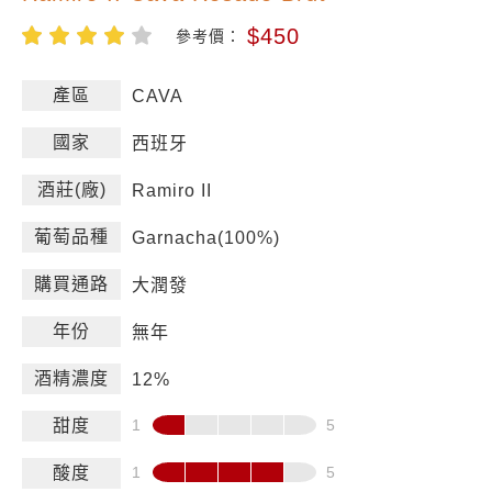
$450
參考價：
產區
CAVA
國家
西班牙
酒莊(廠)
Ramiro II
葡萄品種
Garnacha(100%)
購買通路
大潤發
年份
無年
酒精濃度
12%
甜度
酸度