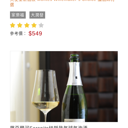
選
家樂福
大潤發
$549
參考價：