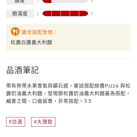
酸度
飽滿度
適合搭配食物：
松露白醬義大利麵
品酒筆記
帶有熱帶水果香氣與礦石感，嘗試搭配綠醬Pizza 與松
露奶油義大利麵，發現跟松露奶油義大利麵最為搭配，
鹹香之間、口齒留香，非常搭配。3.5
白酒
大潤發