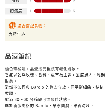
酸度
飽滿度
適合搭配食物：
炭烤牛排
品酒筆記
酒色帶橘邊，晶瑩透亮但沒有老化跡象。
香氣以乾燥玫瑰、香料、皮革為主調，酸度迷人、尾韻
甜美。
雖然不如經典 Barolo 的恢宏奔放，但平衡細緻、結構
柔順，
醒酒 30～60 分鐘即可達最佳狀態。
屬於新派風格的 Barolo，單寧圓潤、果香清晰，