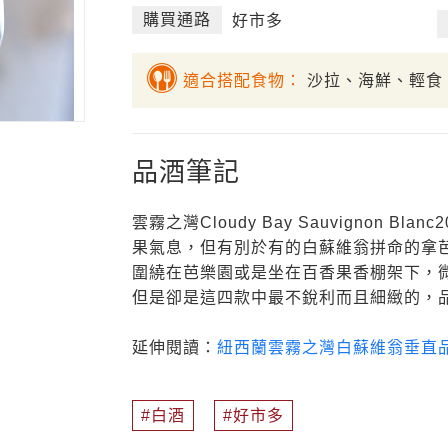
購買通路
好市多
適合搭配食物：
沙拉、海鮮、輕食
品酒筆記
雲霧之灣Cloudy Bay Sauvignon 
果氣息，但有別於有的白蘇維翁拼命的拿
圍繞在芭樂園或是坐在百香果香棚架下，
但是卻是這四款中最不銳利而且細緻的，
延伸閱讀：
紐西蘭雲霧之灣白蘇維翁垂直
白酒
好市多