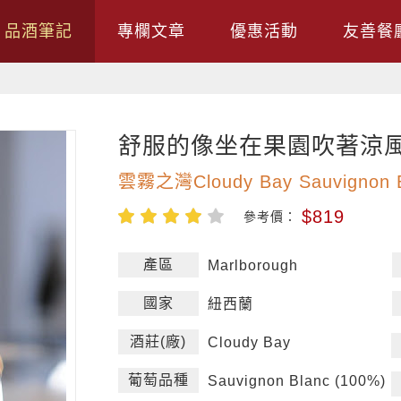
品酒筆記
專欄文章
優惠活動
友善餐
舒服的像坐在果園吹著涼
雲霧之灣Cloudy Bay Sauvignon B
$819
參考價：
產區
Marlborough
國家
紐西蘭
酒莊(廠)
Cloudy Bay
葡萄品種
Sauvignon Blanc (100%)