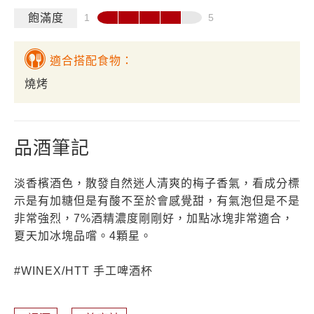
飽滿度
適合搭配食物：
燒烤
品酒筆記
淡香檳酒色，散發自然迷人清爽的梅子香氣，看成分標
示是有加糖但是有酸不至於會感覺甜，有氣泡但是不是
非常強烈，7%酒精濃度剛剛好，加點冰塊非常適合，
夏天加冰塊品嚐。4顆星。
#WINEX/HTT 手工啤酒杯