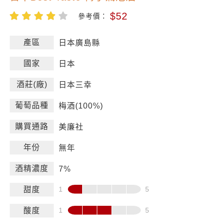
$52
參考價：
產區
日本廣島縣
國家
日本
酒莊(廠)
日本三幸
葡萄品種
梅酒(100%)
購買通路
美廉社
年份
無年
酒精濃度
7%
甜度
酸度