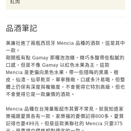
紅肉
品酒筆記
美廉社進了兩瓶西班牙 Mencia 品種的酒款，這是其中
一款。
剛開瓶有點 Gamay 那種泡泡糖，精巧多酸帶些黏膩的
口感，但是不像 Gamay 以紅色水果為主，這款
Mencia 是更偏向黑色水果，帶一些隱晦的黑棗、樹
皮、仙渣、仙草乾茶，單寧雅緻，口感多汁易喝，但整
體上仍保有深度與複雜度，不會覺得它特別高級，但也
不會覺得它是一款廉價的酒款。
Mencia 品種在台灣量販超市其實不常見，就我知道家
樂福跟愛買各有一款，家樂福的要價記得600多，愛買
記得也要499元，但是這款美聯社的 Mencia 只要375
元，是賣場中價格相對便宜的一款。