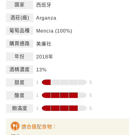
國家
西班牙
酒莊(廠)
Arganza
葡萄品種
Mencia (100%)
購買通路
美廉社
年份
2018年
酒精濃度
13%
甜度
酸度
飽滿度
適合搭配食物：