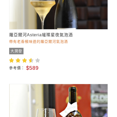
羅亞爾河Asteria璀璨星夜氣泡酒
帶有老香檳味道的羅亞爾河氣泡酒
大潤發
$589
參考價：