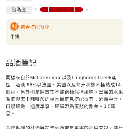
飽滿度
適合搭配食物：
牛排
品酒筆記
同樣來自於McLaren Vale以及Langhorne Creek產
區；酒液 66%以法國、美國以及匈牙利橡木桶熟成14
個月，另外則是陳放在不鏽鋼桶保持果味。黑莓的水果
香氣與摩卡咖啡般的橡木桶氣息搭配得宜；酒體中等，
口感細緻，適度單寧，尾韻帶點蜜餞的甜美。3.5顆
星。
金牌系列的紅酒無論是酒體或是單寧的程度來說，都比