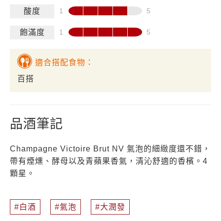
酸度
飽滿度
適合搭配食物：
百搭
品酒筆記
Champagne Victoire Brut NV 氣泡的細緻度還不錯，
帶有煙燻、酵母以及青蘋果香氣，清沁舒適的香檳。4
顆星。
白酒
氣泡
大潤發