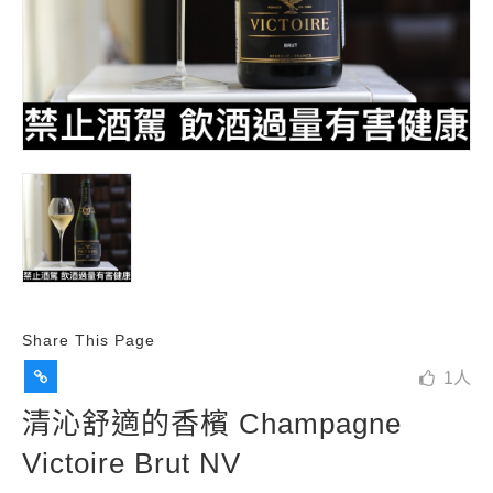
Share This Page
1
人
清沁舒適的香檳 Champagne
Victoire Brut NV