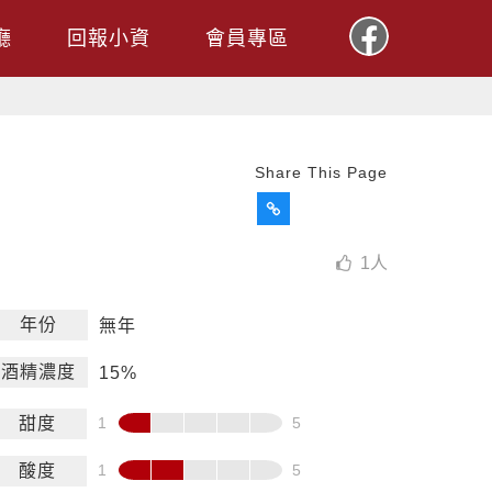
廳
回報小資
會員專區
Share This Page
1
人
年份
無年
酒精濃度
15%
甜度
酸度