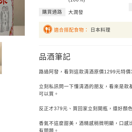
購買通路
大潤發
適合搭配食物：
日本料理
品酒筆記
路過阿發，看到這款清酒原價1299元特價
立刻私訊問一下懂清酒的朋友，看來是款
可以買。
反正才379元、買回家立刻開瓶，還好顏
香氣不這麼甜美，酒精感稍微明顯，口感比
有問題。