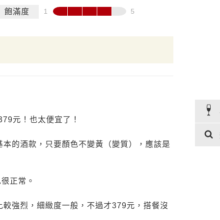
飽滿度
379元！也太便宜了！
基本的酒款，只要顏色不變黃（變質），應該是
色很正常。
較強烈，細緻度一般，不過才379元，搭餐沒