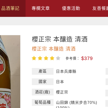
品酒筆記
專欄文章
優惠活動
友善餐
櫻正宗 本釀造 清酒
櫻正宗 本釀造 清酒
$379
參考價：
產區
日本兵庫縣
國家
日本
酒莊(廠)
櫻正宗
葡萄品種
山田錦 (精米步合70%)
(100%)