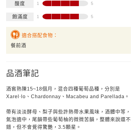
酸度
飽滿度
適合搭配食物：
餐前酒
品酒筆記
酒窖熟陳15~18個月，混合四種葡萄品種，分別是
Xarel·lo、Chardonnay、Macabeu and Parellada。
帶有淡淡酵母、梨子與些許熱帶水果風味，酒體中等，
氣泡適中，尾韻帶些葡萄柚的微微苦韻，整體來說還不
錯，但不會覺得驚艷，3.5顆星。