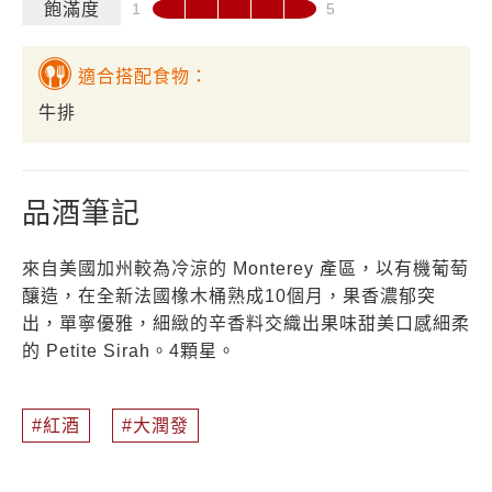
飽滿度
適合搭配食物：
牛排
品酒筆記
來自美國加州較為冷涼的 Monterey 產區，以有機葡萄
釀造，在全新法國橡木桶熟成10個月，果香濃郁突
出，單寧優雅，細緻的辛香料交織出果味甜美口感細柔
的 Petite Sirah。4顆星。
紅酒
大潤發