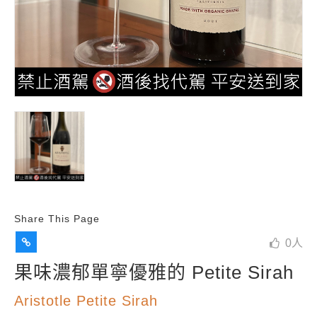
Share This Page
0
人
果味濃郁單寧優雅的 Petite Sirah
Aristotle Petite Sirah