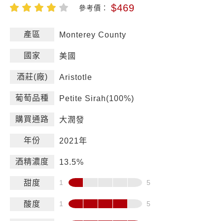
$469
參考價：
產區
Monterey County
國家
美國
酒莊(廠)
Aristotle
葡萄品種
Petite Sirah(100%)
購買通路
大潤發
年份
2021年
酒精濃度
13.5%
甜度
酸度