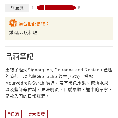
飽滿度
適合搭配食物：
燉肉,印度料理
品酒筆記
集結了隆河Signargues, Cairanne and Rasteau 產區
的葡萄，以老藤Grenache 為主(75%)，搭配
Mourvèdre與Syrah 釀造，帶有黑色水果、糖漬水果
以及些許辛香料，果味明顯，口感柔順，適中的單寧，
是款入門的日常紅酒。
紅酒
大潤發