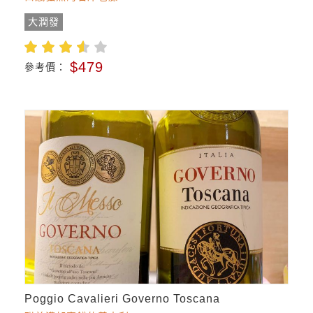
大潤發
$479
參考價：
Poggio Cavalieri Governo Toscana