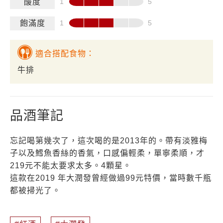
酸度
飽滿度
適合搭配食物：
牛排
品酒筆記
忘記喝第幾次了，這次喝的是2013年的。帶有淡雅梅
子以及鱈魚香絲的香氣，口感偏輕柔，單寧柔順，才
219元不能太要求太多。4顆星。
這款在2019 年大潤發曾經做過99元特價，當時數千瓶
都被掃光了。