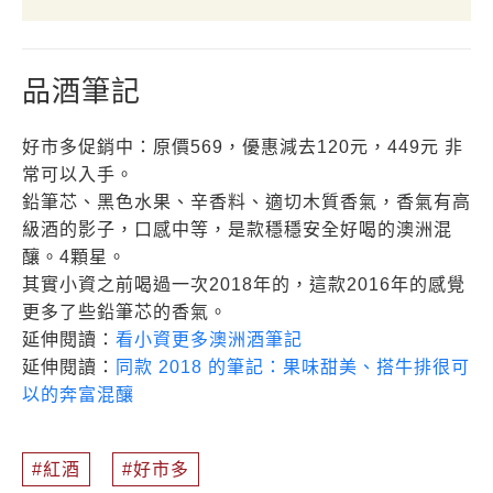
品酒筆記
好市多促銷中：原價569，優惠減去120元，449元 非
常可以入手。
鉛筆芯、黑色水果、辛香料、適切木質香氣，香氣有高
級酒的影子，口感中等，是款穩穩安全好喝的澳洲混
釀。4顆星。
其實小資之前喝過一次2018年的，這款2016年的感覺
更多了些鉛筆芯的香氣。
延伸閱讀：
看小資更多澳洲酒筆記
延伸閱讀：
同款 2018 的筆記：果味甜美、搭牛排很可
以的奔富混釀
紅酒
好市多